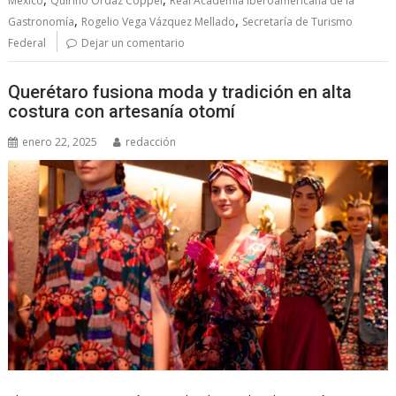
México
Quirino Ordaz Coppel
Real Academia Iberoamericana de la
,
,
Gastronomía
Rogelio Vega Vázquez Mellado
Secretaría de Turismo
Federal
Dejar un comentario
Querétaro fusiona moda y tradición en alta
costura con artesanía otomí
enero 22, 2025
redacción