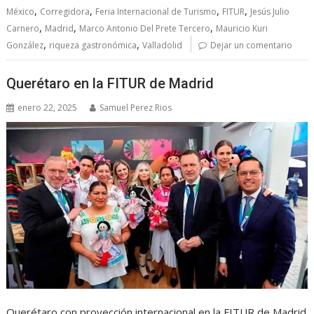
,
,
,
,
México
Corregidora
Feria Internacional de Turismo
FITUR
Jesús Julio
,
,
,
Carnero
Madrid
Marco Antonio Del Prete Tercero
Mauricio Kuri
,
,
González
riqueza gastronómica
Valladolid
Dejar un comentario
Querétaro en la FITUR de Madrid
enero 22, 2025
Samuel Perez Rios
Querétaro con proyección internacional en la FITUR de Madrid