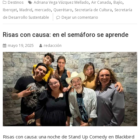
,
,
,
Destinos
Adriana Vega Vázquez Mellado
Air Canada
Bajío
,
,
,
,
,
Iberojet
Madrid
mercado
Querétaro
Secretaría de Cultura
Secretaría
de Desarrollo Sustentable
Dejar un comentario
Risas con causa: en el semáforo se aprende
mayo 19, 2025
redacción
Risas con causa: una noche de Stand Up Comedy en Blackbird