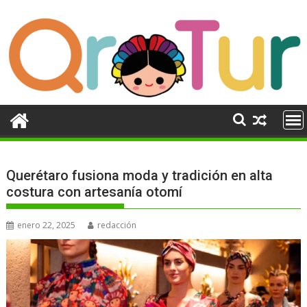
Ir
al
contenido
Querétaro fusiona moda y tradición en alta
costura con artesanía otomí
enero 22, 2025
redacción