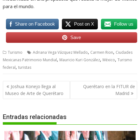
para el mundo.
Share on Facebook
Post on X
Follow us
Save
,
,
Turismo
Adriana Vega Vázquez Mellado
Carmen Rion
Ciudades
,
,
,
Mexicanas Patrimonio Mundial
Mauricio Kuri González
México
Turismo
,
federal
turistas
Navegación
Joshua Konejo llega al
Querétaro en la FITUR de
de
Museo de Arte de Querétaro
Madrid
entradas
Entradas relacionadas