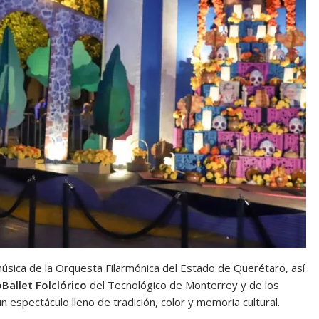
sica de la Orquesta Filarmónica del Estado de Querétaro, así
oBallet Folclórico
del Tecnológico de Monterrey y de los
 espectáculo lleno de tradición, color y memoria cultural.