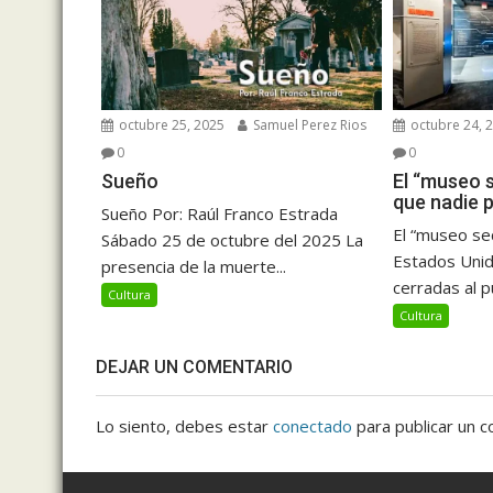
octubre 25, 2025
Samuel Perez Rios
octubre 24, 
0
0
Sueño
El “museo s
que nadie p
Sueño Por: Raúl Franco Estrada
El “museo sec
Sábado 25 de octubre del 2025 La
Estados Unid
presencia de la muerte...
cerradas al p
Cultura
Cultura
DEJAR UN COMENTARIO
Lo siento, debes estar
conectado
para publicar un c