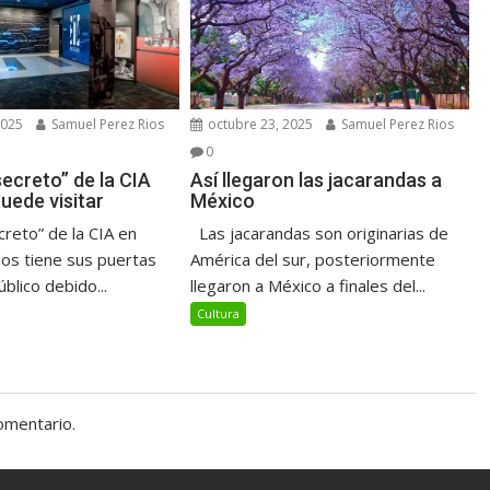
2025
Samuel Perez Rios
octubre 23, 2025
Samuel Perez Rios
0
ecreto” de la CIA
Así llegaron las jacarandas a
uede visitar
México
reto” de la CIA en
Las jacarandas son originarias de
os tiene sus puertas
América del sur, posteriormente
úblico debido...
llegaron a México a finales del...
Cultura
omentario.