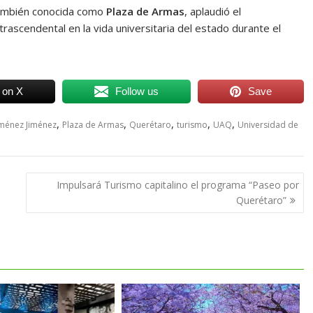
 también conocida como
Plaza de Armas
, aplaudió el
rascendental en la vida universitaria del estado durante el
 on X
Follow us
Save
,
,
,
,
,
iménez Jiménez
Plaza de Armas
Querétaro
turismo
UAQ
Universidad de
Impulsará Turismo capitalino el programa “Paseo por
Querétaro”