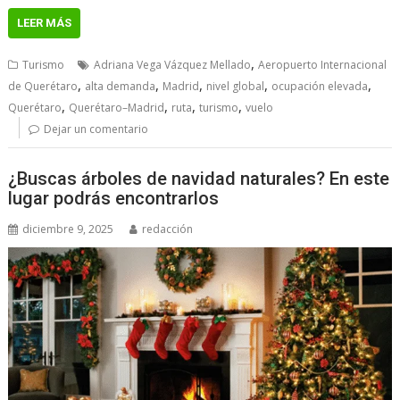
LEER MÁS
,
Turismo
Adriana Vega Vázquez Mellado
Aeropuerto Internacional
,
,
,
,
,
de Querétaro
alta demanda
Madrid
nivel global
ocupación elevada
,
,
,
,
Querétaro
Querétaro–Madrid
ruta
turismo
vuelo
Dejar un comentario
¿Buscas árboles de navidad naturales? En este
lugar podrás encontrarlos
diciembre 9, 2025
redacción