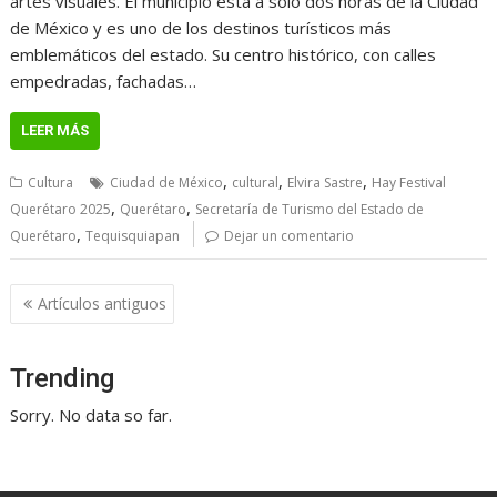
artes visuales. El municipio está a solo dos horas de la Ciudad
de México y es uno de los destinos turísticos más
emblemáticos del estado. Su centro histórico, con calles
empedradas, fachadas…
LEER MÁS
,
,
,
Cultura
Ciudad de México
cultural
Elvira Sastre
Hay Festival
,
,
Querétaro 2025
Querétaro
Secretaría de Turismo del Estado de
,
Querétaro
Tequisquiapan
Dejar un comentario
Navegación
Artículos antiguos
de
entradas
Trending
Sorry. No data so far.