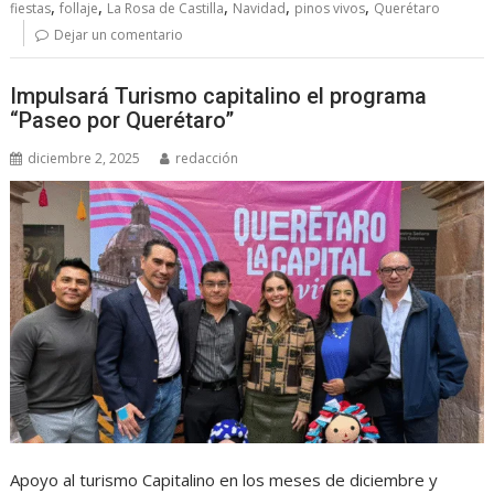
,
,
,
,
,
fiestas
follaje
La Rosa de Castilla
Navidad
pinos vivos
Querétaro
Dejar un comentario
Impulsará Turismo capitalino el programa
“Paseo por Querétaro”
diciembre 2, 2025
redacción
Apoyo al turismo Capitalino en los meses de diciembre y