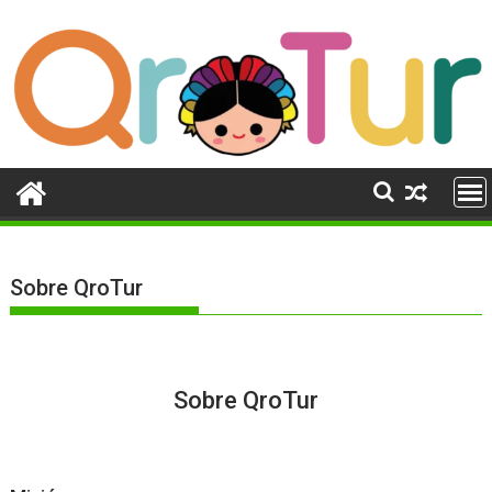
Ir
al
contenido
Sobre QroTur
Sobre QroTur