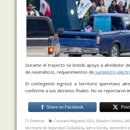
Durante el trayecto se brindó apoyo a alrededor d
de neumáticos, requerimientos de
suministro eléctr
El contingente ingresó a territorio queretano al
conforme a sus destinos finales. No se reportaron
i
Share on Facebook
Post
,
,
Destinos
Caravana Migrante 2025
Estados Unidos
fal
,
,
Secretaría de Seguridad Ciudadana
Sierra Gorda
suministro e