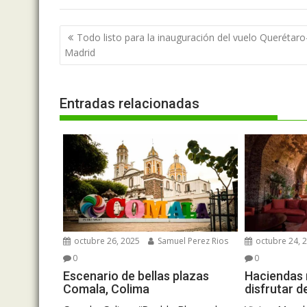
Navegación
Todo listo para la inauguración del vuelo Querétaro
de
Madrid
entradas
Entradas relacionadas
octubre 26, 2025
Samuel Perez Rios
octubre 24, 
0
0
Escenario de bellas plazas
Haciendas 
Comala, Colima
disfrutar d