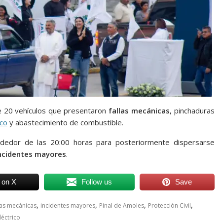
e 20 vehículos que presentaron
fallas mecánicas
, pinchaduras
ico
y abastecimiento de combustible.
rededor de las 20:00 horas para posteriormente dispersarse
ncidentes mayores
.
 on X
Follow us
Save
,
,
,
,
las mecánicas
incidentes mayores
Pinal de Amoles
Protección Civil
léctrico