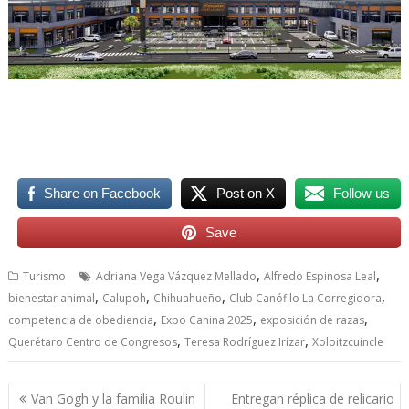
Share on Facebook
Post on X
Follow us
Save
,
,
Turismo
Adriana Vega Vázquez Mellado
Alfredo Espinosa Leal
,
,
,
,
bienestar animal
Calupoh
Chihuahueño
Club Canófilo La Corregidora
,
,
,
competencia de obediencia
Expo Canina 2025
exposición de razas
,
,
Querétaro Centro de Congresos
Teresa Rodríguez Irízar
Xoloitzcuincle
Navegación
Van Gogh y la familia Roulin
Entregan réplica de relicario