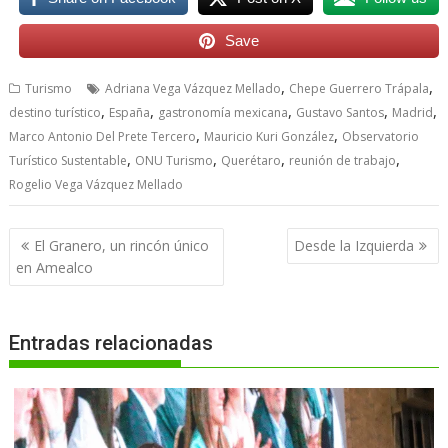
Save
,
,
Turismo
Adriana Vega Vázquez Mellado
Chepe Guerrero Trápala
,
,
,
,
,
destino turístico
España
gastronomía mexicana
Gustavo Santos
Madrid
,
,
Marco Antonio Del Prete Tercero
Mauricio Kuri González
Observatorio
,
,
,
,
Turístico Sustentable
ONU Turismo
Querétaro
reunión de trabajo
Rogelio Vega Vázquez Mellado
Navegación
El Granero, un rincón único
Desde la Izquierda
de
en Amealco
entradas
Entradas relacionadas