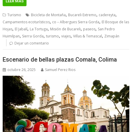
LEER MÁS
,
,
,
Turismo
Bicicleta de Montaña
Bucareli Extremo
cadereyta
,
,
Campamentos ecoturísticos
co – Albergues Sierra Gorda
El Bosque de las
,
,
,
,
,
Hojas
El Jabalí
La Tortuga
Misión de Bucareli
paseos
San Pedro
,
,
,
,
,
Huimilpan
Sierra Gorda
turismo
viajes
Villas & Temascal
Zimapán
Dejar un comentario
Escenario de bellas plazas Comala, Colima
octubre 26, 2025
Samuel Perez Rios