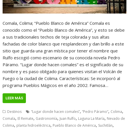
Comala, Colima; “Pueblo Blanco de América” Comala es
conocido como el “Pueblo Blanco de América”, y esto se debe
a sus tradicionales techos de teja colorada y sus altas
fachadas de color blanco que resplandecen y dan brillo a este
sitio que guarda una gran mística por tener el nombre que
Rulfo escogió como escenario de su conocida novela Pedro
Páramo. “Lugar donde hacen comales” es el significado de su
nombre y es paso obligado para quienes visitan el Volcán de
Fuego o la ciudad de Colima. Características: ​Se incorporó al
programa Pueblos Mágicos en el año 2002. Famosa…
LEER MÁS
,
,
,
Destinos
“Lugar donde hacen comales”
“Pedro Páramo”
Colima
,
,
,
,
,
Comala
El Remate
Gastronomía
Juan Rulfo
Laguna La María
Nevado de
,
,
,
,
Colima
planta hidroeléctrica
Pueblo Blanco de América
Suchitlán