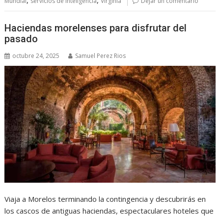
,
,
Mundial
servicios de inteligencia
Virginia
Dejar un comentario
Haciendas morelenses para disfrutar del
pasado
octubre 24, 2025
Samuel Perez Rios
Viaja a Morelos terminando la contingencia y descubrirás en
los cascos de antiguas haciendas, espectaculares hoteles que