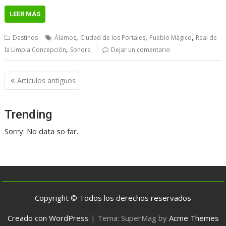
LEER MÁS
,
,
,
Destinos
Álamos
Ciudad de los Portales
Pueblo Mágico
Real de
,
la Limpia Concepción
Sonora
Dejar un comentario
Navegación
Artículos antiguos
de
entradas
Trending
Sorry. No data so far.
Copyright © Todos los derechos reservados
Creado con WordPress
|
Tema: SuperMag by
Acme Themes