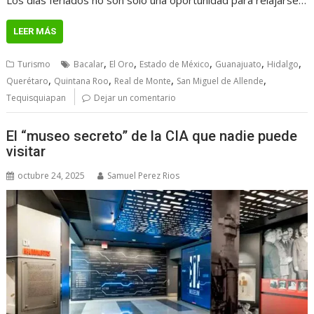
LEER MÁS
,
,
,
,
,
Turismo
Bacalar
El Oro
Estado de México
Guanajuato
Hidalgo
,
,
,
,
Querétaro
Quintana Roo
Real de Monte
San Miguel de Allende
Tequisquiapan
Dejar un comentario
El “museo secreto” de la CIA que nadie puede
visitar
octubre 24, 2025
Samuel Perez Rios