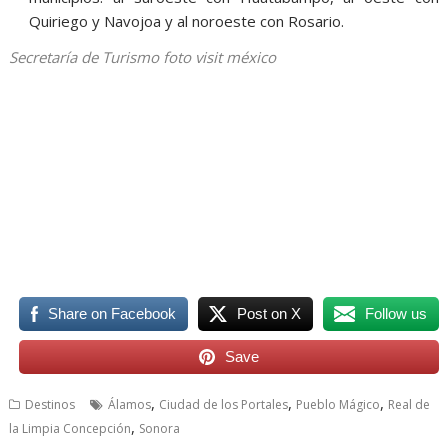
Quiriego y Navojoa y al noroeste con Rosario.
Secretaría de Turismo foto visit méxico
Share on Facebook
Post on X
Follow us
Save
,
,
,
Destinos
Álamos
Ciudad de los Portales
Pueblo Mágico
Real de
,
la Limpia Concepción
Sonora