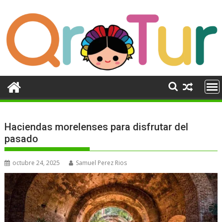
Ir
al
contenido
Haciendas morelenses para disfrutar del
pasado
octubre 24, 2025
Samuel Perez Rios