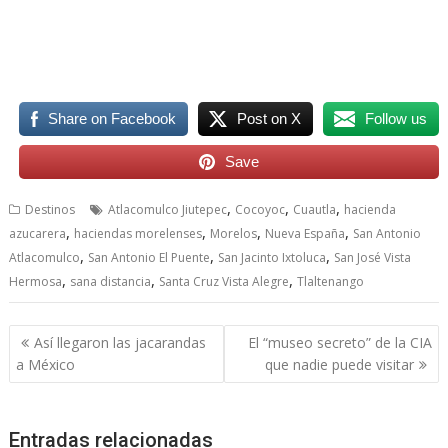
Haciendas, Haciendas, Haciendas, Haciendas, Haciendas,
Haciendas
Share on Facebook
Post on X
Follow us
Save
,
,
,
Destinos
Atlacomulco Jiutepec
Cocoyoc
Cuautla
hacienda
,
,
,
,
azucarera
haciendas morelenses
Morelos
Nueva España
San Antonio
,
,
,
Atlacomulco
San Antonio El Puente
San Jacinto Ixtoluca
San José Vista
,
,
,
Hermosa
sana distancia
Santa Cruz Vista Alegre
Tlaltenango
Navegación
Así llegaron las jacarandas
El “museo secreto” de la CIA
de
a México
que nadie puede visitar
entradas
Entradas relacionadas