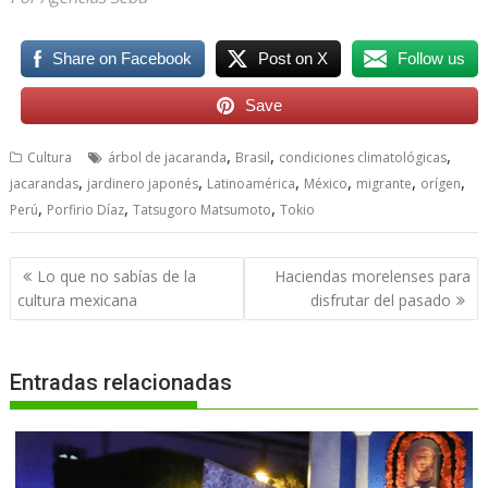
Share on Facebook
Post on X
Follow us
Save
,
,
,
Cultura
árbol de jacaranda
Brasil
condiciones climatológicas
,
,
,
,
,
,
jacarandas
jardinero japonés
Latinoamérica
México
migrante
orígen
,
,
,
Perú
Porfirio Díaz
Tatsugoro Matsumoto
Tokio
Navegación
Lo que no sabías de la
Haciendas morelenses para
de
cultura mexicana
disfrutar del pasado
entradas
Entradas relacionadas