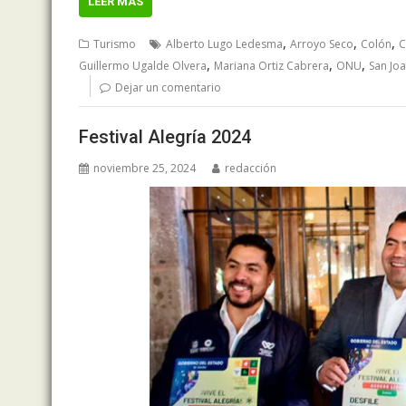
LEER MÁS
,
,
,
Turismo
Alberto Lugo Ledesma
Arroyo Seco
Colón
C
,
,
,
Guillermo Ugalde Olvera
Mariana Ortiz Cabrera
ONU
San Jo
Dejar un comentario
Festival Alegría 2024
noviembre 25, 2024
redacción