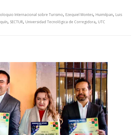
,
,
,
oloquio Internacional sobre Turismo
Ezequiel Montes
Huimilpan
Luis
,
,
,
aquín
SECTUR
Universidad Tecnológica de Corregidora
UTC