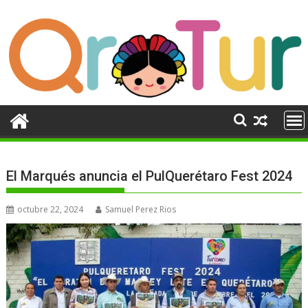
Ir
al
contenido
El Marqués anuncia el PulQuerétaro Fest 2024
octubre 22, 2024
Samuel Perez Rios