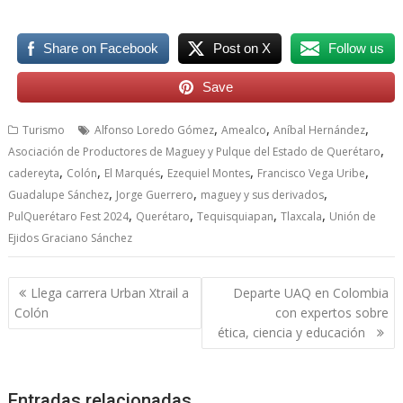
Share on Facebook
Post on X
Follow us
Save
,
,
,
Turismo
Alfonso Loredo Gómez
Amealco
Aníbal Hernández
,
Asociación de Productores de Maguey y Pulque del Estado de Querétaro
,
,
,
,
,
cadereyta
Colón
El Marqués
Ezequiel Montes
Francisco Vega Uribe
,
,
,
Guadalupe Sánchez
Jorge Guerrero
maguey y sus derivados
,
,
,
,
PulQuerétaro Fest 2024
Querétaro
Tequisquiapan
Tlaxcala
Unión de
Ejidos Graciano Sánchez
Navegación
Llega carrera Urban Xtrail a
Departe UAQ en Colombia
de
Colón
con expertos sobre
entradas
ética, ciencia y educación
Entradas relacionadas