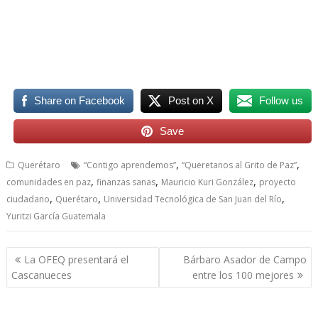
Aprendemos, Aprendemos, Aprendemos
Share on Facebook
Post on X
Follow us
Save
,
,
Querétaro
“Contigo aprendemos”
“Queretanos al Grito de Paz”
,
,
,
comunidades en paz
finanzas sanas
Mauricio Kuri González
proyecto
,
,
,
ciudadano
Querétaro
Universidad Tecnológica de San Juan del Río
Yuritzi García Guatemala
Navegación
La OFEQ presentará el
Bárbaro Asador de Campo
de
Cascanueces
entre los 100 mejores
entradas