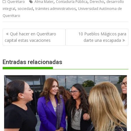
,
,
,
Querétaro
Alma Mater
Contaduría Pública
Derecho
desarrollo
,
,
,
integral
sociedad
trámites administrativos
Universidad Autónoma de
Querétaro
Navegación
Qué hacer en Querétaro
10 Pueblos Mágicos para
de
capital estas vacaciones
darte una escapada
entradas
Entradas relacionadas