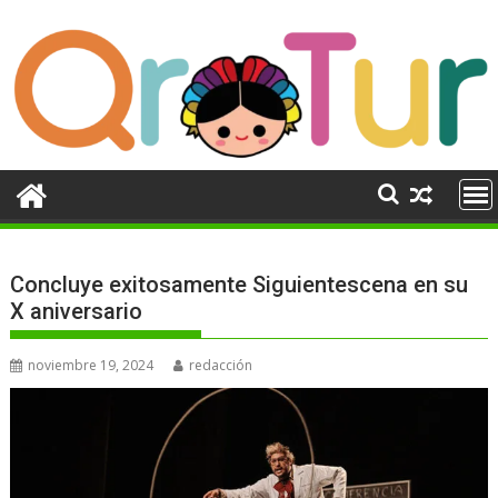
Ir
al
contenido
Concluye exitosamente Siguientescena en su
X aniversario
noviembre 19, 2024
redacción