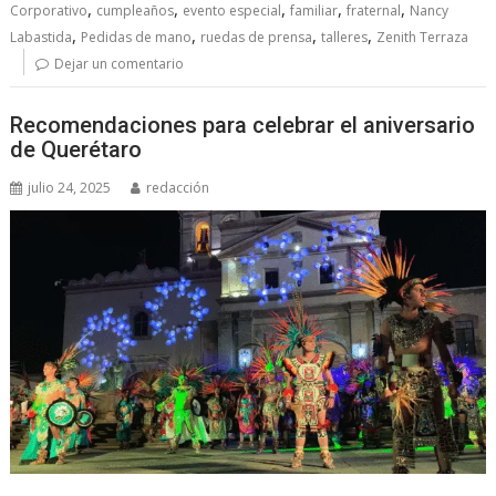
,
,
,
,
,
Corporativo
cumpleaños
evento especial
familiar
fraternal
Nancy
,
,
,
,
Labastida
Pedidas de mano
ruedas de prensa
talleres
Zenith Terraza
Dejar un comentario
Recomendaciones para celebrar el aniversario
de Querétaro
julio 24, 2025
redacción