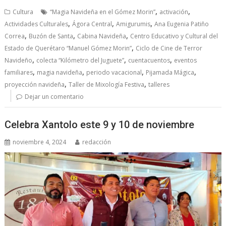
,
,
Cultura
“Magia Navideña en el Gómez Morin”
activación
,
,
,
Actividades Culturales
Ágora Central
Amigurumis
Ana Eugenia Patiño
,
,
,
Correa
Buzón de Santa
Cabina Navideña
Centro Educativo y Cultural del
,
Estado de Querétaro “Manuel Gómez Morin”
Ciclo de Cine de Terror
,
,
,
Navideño
colecta “Kilómetro del Juguete”
cuentacuentos
eventos
,
,
,
,
familiares
magia navideña
periodo vacacional
Pijamada Mágica
,
,
proyección navideña
Taller de Mixología Festiva
talleres
Dejar un comentario
Celebra Xantolo este 9 y 10 de noviembre
noviembre 4, 2024
redacción