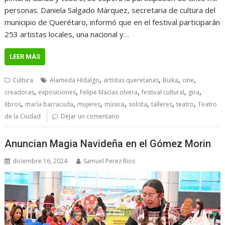
personas. Daniela Salgado Márquez, secretaria de cultura del
municipio de Querétaro, informó que en el festival participarán
253 artistas locales, una nacional y…
LEER MÁS
,
,
,
,
Cultura
Alameda HIdalgo
artistas queretanas
Buika
cine
,
,
,
,
,
creadoras
exposiciones
Felipe Macías olvera
festival cultural
gira
,
,
,
,
,
,
,
libros
maría barracuda
mujeres
música
solista
talleres
teatro
Teatro
de la Ciudad
Dejar un comentario
Anuncian Magia Navideña en el Gómez Morin
diciembre 16, 2024
Samuel Perez Rios