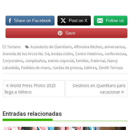
Share on Facebook
Post on X
Follow us
Save
,
,
,
Turismo
Acueducto de Querétaro
Alfonsina Kitchen
aniversarios
,
,
,
,
Avenida de los Arcos No. 54
bodas civiles
Centro Histórico
conferencias
,
,
,
,
,
Corporativo
cumpleaños
evento especial
familiar
fraternal
Nancy
,
,
,
,
Labastida
Pedidas de mano
ruedas de prensa
talleres
Zenith Terraza
Navegación
World Press Photo 2025
Destinos en Querétaro para
de
llega a México
vacacionar
entradas
Entradas relacionadas