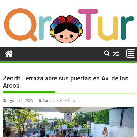
Ir
al
contenido
Zenith Terraza abre sus puertas en Av. de los
Arcos.
agosto 1, 2025
Samuel Perez Rios