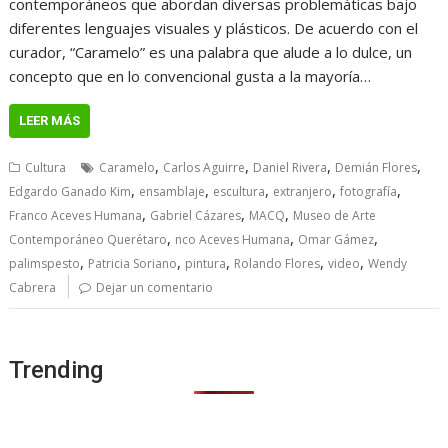
contemporáneos que abordan diversas problemáticas bajo
diferentes lenguajes visuales y plásticos. De acuerdo con el
curador, “Caramelo” es una palabra que alude a lo dulce, un
concepto que en lo convencional gusta a la mayoría…
LEER MÁS
,
,
,
,
Cultura
Caramelo
Carlos Aguirre
Daniel Rivera
Demián Flores
,
,
,
,
,
Edgardo Ganado Kim
ensamblaje
escultura
extranjero
fotografía
,
,
,
Franco Aceves Humana
Gabriel Cázares
MACQ
Museo de Arte
,
,
,
Contemporáneo Querétaro
nco Aceves Humana
Omar Gámez
,
,
,
,
,
palimspesto
Patricia Soriano
pintura
Rolando Flores
video
Wendy
Cabrera
Dejar un comentario
Trending