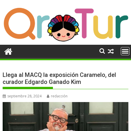
Ir
al
contenido
Llega al MACQ la exposición Caramelo, del
curador Edgardo Ganado Kim
septiembre 28, 2024
redacción