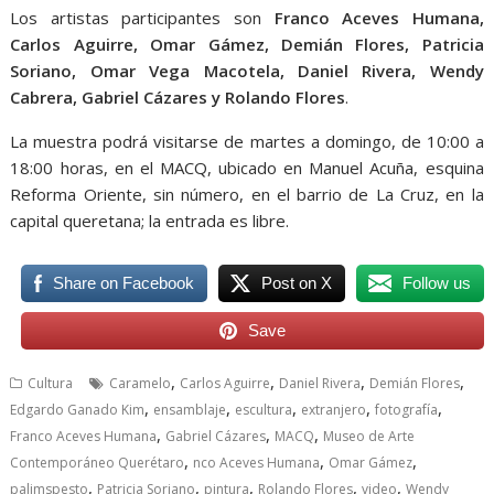
Los artistas participantes son
Franco Aceves Humana,
Carlos Aguirre
, Omar Gámez, Demián Flores, Patricia
Soriano, Omar Vega Macotela, Daniel Rivera, Wendy
Cabrera, Gabriel Cázares y Rolando Flores
.
La muestra podrá visitarse de martes a domingo, de 10:00 a
18:00 horas, en el MACQ, ubicado en Manuel Acuña, esquina
Reforma Oriente, sin número, en el barrio de La Cruz, en la
capital queretana; la entrada es libre.
Share on Facebook
Post on X
Follow us
Save
,
,
,
,
Cultura
Caramelo
Carlos Aguirre
Daniel Rivera
Demián Flores
,
,
,
,
,
Edgardo Ganado Kim
ensamblaje
escultura
extranjero
fotografía
,
,
,
Franco Aceves Humana
Gabriel Cázares
MACQ
Museo de Arte
,
,
,
Contemporáneo Querétaro
nco Aceves Humana
Omar Gámez
,
,
,
,
,
palimspesto
Patricia Soriano
pintura
Rolando Flores
video
Wendy