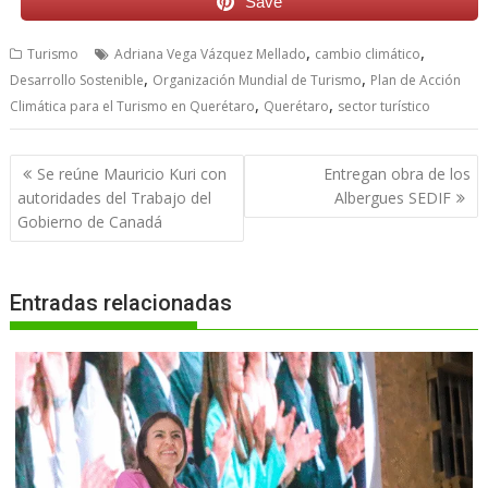
Save
,
,
Turismo
Adriana Vega Vázquez Mellado
cambio climático
,
,
Desarrollo Sostenible
Organización Mundial de Turismo
Plan de Acción
,
,
Climática para el Turismo en Querétaro
Querétaro
sector turístico
Navegación
Se reúne Mauricio Kuri con
Entregan obra de los
de
autoridades del Trabajo del
Albergues SEDIF
entradas
Gobierno de Canadá
Entradas relacionadas