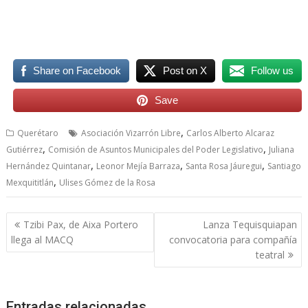
Share on Facebook
Post on X
Follow us
Save
,
Querétaro
Asociación Vizarrón Libre
Carlos Alberto Alcaraz
,
,
Gutiérrez
Comisión de Asuntos Municipales del Poder Legislativo
Juliana
,
,
,
Hernández Quintanar
Leonor Mejía Barraza
Santa Rosa Jáuregui
Santiago
,
Mexquititlán
Ulises Gómez de la Rosa
Navegación
Tzibi Pax, de Aixa Portero
Lanza Tequisquiapan
de
llega al MACQ
convocatoria para compañía
entradas
teatral
Entradas relacionadas