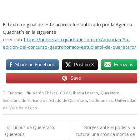
El texto original de este artículo fue publicado por la Agencia
Quadratín en la siguiente
dirección:
https://queretaro.quadratin.com.mx/anuncian-5a-
edicion-del-concurso-gastronomico-estudiantil-de-queretaro/
Share on Facebook
Post on X
Follow us
Save
,
,
,
,
Turismo
Aarón Chávez
CDMX
Ibarra Lozano
Querétaro
,
,
Secretaría de Turismo del Estado de Querétaro
tradicionales
Universidad
del Valle de México
Navegación
Turibus de Querétaro:
Borges ante el poder y la
de
Querebús
cultura: una crónica íntima de