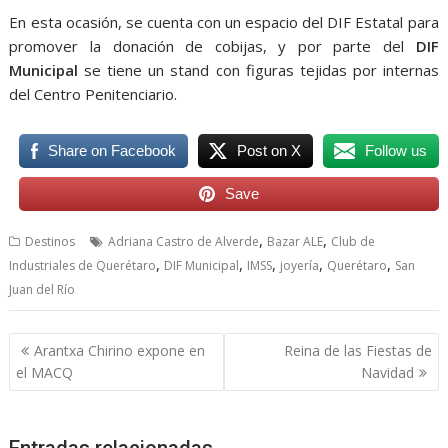
En esta ocasión, se cuenta con un espacio del DIF Estatal para
promover la donación de cobijas, y por parte del
DIF
Municipal
se tiene un stand con figuras tejidas por internas
del Centro Penitenciario.
Share on Facebook
Post on X
Follow us
Save
,
,
Destinos
Adriana Castro de Alverde
Bazar ALE
Club de
,
,
,
,
,
Industriales de Querétaro
DIF Municipal
IMSS
joyería
Querétaro
San
Juan del Río
Navegación
Arantxa Chirino expone en
Reina de las Fiestas de
de
el MACQ
Navidad
entradas
Entradas relacionadas