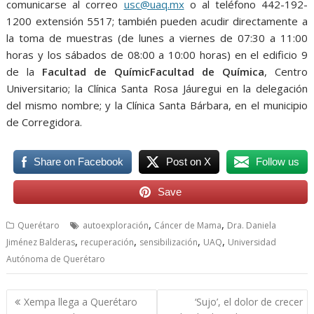
comunicarse al correo
usc@uaq.mx
o al teléfono 442-192-
1200 extensión 5517; también pueden acudir directamente a
la toma de muestras (de lunes a viernes de 07:30 a 11:00
horas y los sábados de 08:00 a 10:00 horas) en el edificio 9
de la
Facultad de QuímicFacultad de Química
, Centro
Universitario; la Clínica Santa Rosa Jáuregui en la delegación
del mismo nombre; y la Clínica Santa Bárbara, en el municipio
de Corregidora.
Share on Facebook
Post on X
Follow us
Save
,
,
Querétaro
autoexploración
Cáncer de Mama
Dra. Daniela
,
,
,
,
Jiménez Balderas
recuperación
sensibilización
UAQ
Universidad
Autónoma de Querétaro
Navegación
Xempa llega a Querétaro
‘Sujo’, el dolor de crecer