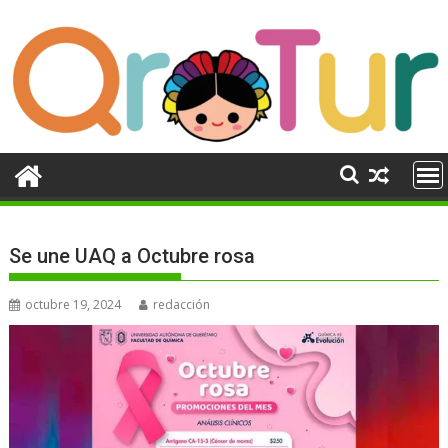
Ir
al
contenido
Se une UAQ a Octubre rosa
octubre 19, 2024
redacción