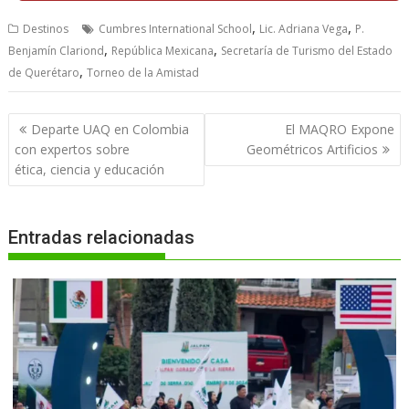
,
,
Destinos
Cumbres International School
Lic. Adriana Vega
P.
,
,
Benjamín Clariond
República Mexicana
Secretaría de Turismo del Estado
,
de Querétaro
Torneo de la Amistad
Navegación
Departe UAQ en Colombia
El MAQRO Expone
de
con expertos sobre
Geométricos Artificios
entradas
ética, ciencia y educación
Entradas relacionadas