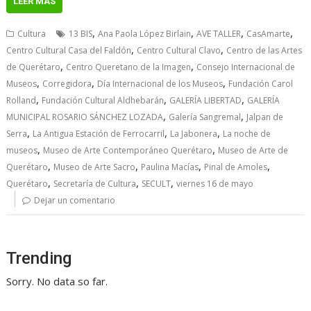
LEER MÁS
,
,
,
,
Cultura
13 BIS
Ana Paola López Birlain
AVE TALLER
CasAmarte
,
,
Centro Cultural Casa del Faldón
Centro Cultural Clavo
Centro de las Artes
,
,
de Querétaro
Centro Queretano de la Imagen
Consejo Internacional de
,
,
,
Museos
Corregidora
Día Internacional de los Museos
Fundación Carol
,
,
,
Rolland
Fundación Cultural Aldhebarán
GALERÍA LIBERTAD
GALERÍA
,
,
MUNICIPAL ROSARIO SÁNCHEZ LOZADA
Galería Sangremal
Jalpan de
,
,
,
Serra
La Antigua Estación de Ferrocarril
La Jabonera
La noche de
,
,
museos
Museo de Arte Contemporáneo Querétaro
Museo de Arte de
,
,
,
,
Querétaro
Museo de Arte Sacro
Paulina Macías
Pinal de Amoles
,
,
,
Querétaro
Secretaría de Cultura
SECULT
viernes 16 de mayo
Dejar un comentario
Trending
Sorry. No data so far.