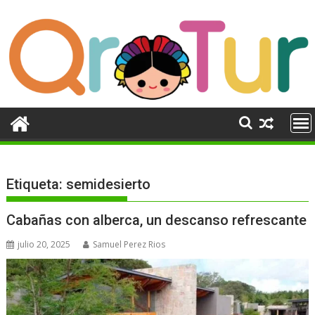
Ir
al
contenido
Etiqueta:
semidesierto
Cabañas con alberca, un descanso refrescante
julio 20, 2025
Samuel Perez Rios