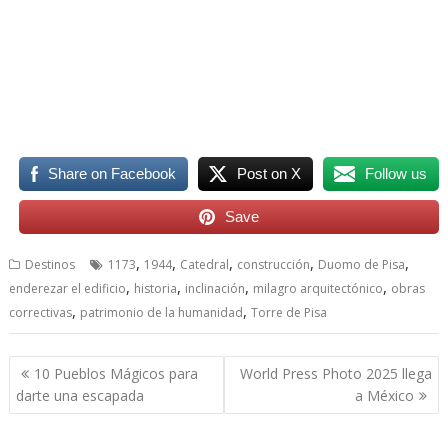
Share on Facebook
Post on X
Follow us
Save
,
,
,
,
,
Destinos
1173
1944
Catedral
construcción
Duomo de Pisa
,
,
,
,
enderezar el edificio
historia
inclinación
milagro arquitectónico
obras
,
,
correctivas
patrimonio de la humanidad
Torre de Pisa
Navegación
10 Pueblos Mágicos para
World Press Photo 2025 llega
de
darte una escapada
a México
entradas