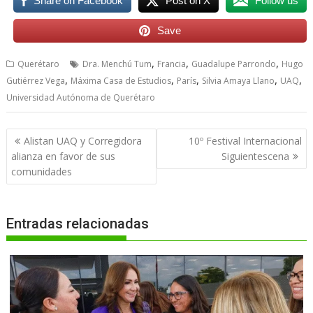
Share on Facebook
Post on X
Follow us
Save
,
,
,
Querétaro
Dra. Menchú Tum
Francia
Guadalupe Parrondo
Hugo
,
,
,
,
,
Gutiérrez Vega
Máxima Casa de Estudios
París
Silvia Amaya Llano
UAQ
Universidad Autónoma de Querétaro
Navegación
Alistan UAQ y Corregidora
10º Festival Internacional
de
alianza en favor de sus
Siguientescena
entradas
comunidades
Entradas relacionadas