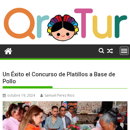
Ir
al
contenido
Un Éxito el Concurso de Platillos a Base de
Pollo
octubre 19, 2024
Samuel Perez Rios