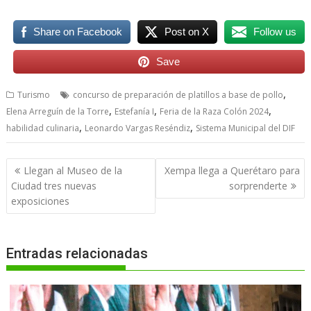
Share on Facebook
Post on X
Follow us
Save
,
Turismo
concurso de preparación de platillos a base de pollo
,
,
,
Elena Arreguín de la Torre
Estefanía I
Feria de la Raza Colón 2024
,
,
habilidad culinaria
Leonardo Vargas Reséndiz
Sistema Municipal del DIF
Navegación
Llegan al Museo de la
Xempa llega a Querétaro para
de
Ciudad tres nuevas
sorprenderte
entradas
exposiciones
Entradas relacionadas