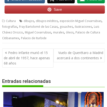
Save
,
,
,
Cultura
dibujos
dibujos inéditos
exposición Miguel Covarrubias
,
,
,
,
fotografías
Fray Bartolomé de las Casas
gouaches
ilustraciones
Luis
,
,
,
,
Chávez Orozco
Miguel Covarrubias
murales
óleos
Palacio de Cultura
,
Citibanamex
Palacio de Iturbide
Navegación
Pedro Infante murió el 15
Vuelo de Querétaro a Madrid
de
de abril de 1957, hace apenas
acercará a dos continentes
entradas
68 años
Entradas relacionadas