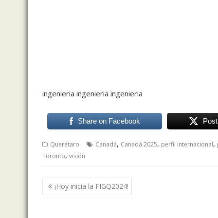
ingenieria ingenieria ingenieria
Share on Facebook
Post
,
,
,
Querétaro
Canadá
Canadá 2025
perfil internacional
,
Toronto
visión
Navegación
¡Hoy inicia la FIGQ2024!
de
entradas