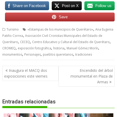
Share on Facebook
Post on X
Follow us
Save
,
Turismo
«Estampas de los municipios de Querétaro»
Ana Eugenia
,
Patiño Correa
Asociación Civil Cronistas Municipales del Estado de
,
,
,
Querétaro
CECEQ
Centro Educativo y Cultural del Estado de Querétaro
,
,
,
,
CROMEQ
exposición fotográfica
historia
Manuel Gómez Morín
,
,
,
monumentos
Personajes
pueblos queretanos
tradiciones
Navegación
Inaugura el MACQ dos
Encendido del árbol
de
exposiciones este viernes
monumental en Plaza de
entradas
Armas
Entradas relacionadas