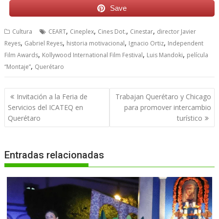
Save
,
,
,
,
Cultura
CEART
Cineplex
Cines Dot.
Cinestar
director Javier
,
,
,
,
Reyes
Gabriel Reyes
historia motivacional
Ignacio Ortiz
Independent
,
,
,
Film Awards
Kollywood International Film Festival
Luis Mandoki
película
,
“Montaje”
Querétaro
Navegación
Invitación a la Feria de
Trabajan Querétaro y Chicago
de
Servicios del ICATEQ en
para promover intercambio
entradas
Querétaro
turístico
Entradas relacionadas