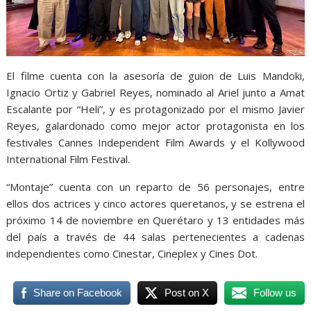
El filme
cuenta
con la asesoría de guion
de Luis Mandoki,
Ignacio Ortiz
y
Gabriel Reyes
,
nominado al Ariel junto a Amat
Escalante por
“
Heli
”, y es
protagonizado por
el mismo
Javier
Reyes, galardonado como mejor actor protagonista en los
festivales Cannes Independent Film
Awards y el Kollywood
International Film Festival.
“Montaje”
cuenta con un reparto de 56 personajes, entre
ellos dos actrices y cinco actores queretanos,
y
se estrena el
próximo 14 de noviembre
en
Querétaro y 13 entidades más
del país
a través de
44 salas pertenecientes a cadenas
independientes como Cinestar, Cineplex y Cines Dot.
Share on Facebook
Post on X
Follow us