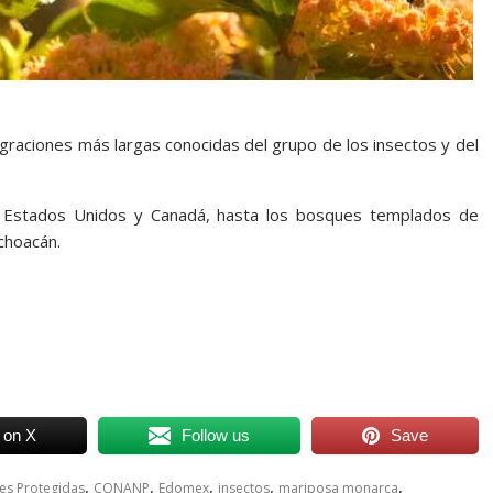
graciones más largas conocidas del grupo de los insectos y del
e Estados Unidos y Canadá, hasta los bosques templados de
choacán.
 on X
Follow us
Save
,
,
,
,
,
es Protegidas
CONANP
Edomex
insectos
mariposa monarca