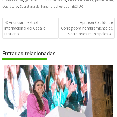
Lusitano 2024
ganadero
mundo ecuestre
Pedro Escobedo
primer nivel
,
,
Querétaro
Secretaría de Turismo del estado
SECTUR
Navegación
Anuncian Festival
Aprueba Cabildo de
de
Internacional del Caballo
Corregidora nombramiento de
entradas
Lusitano
Secretarios municipales
Entradas relacionadas