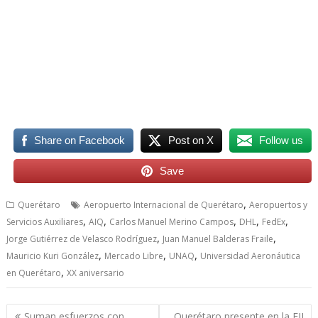
eleva a, eleva a
Share on Facebook
Post on X
Follow us
Save
,
Querétaro
Aeropuerto Internacional de Querétaro
Aeropuertos y
,
,
,
,
,
Servicios Auxiliares
AIQ
Carlos Manuel Merino Campos
DHL
FedEx
,
,
Jorge Gutiérrez de Velasco Rodríguez
Juan Manuel Balderas Fraile
,
,
,
Mauricio Kuri González
Mercado Libre
UNAQ
Universidad Aeronáutica
,
en Querétaro
XX aniversario
Navegación
Suman esfuerzos con
Querétaro presente en la FIL