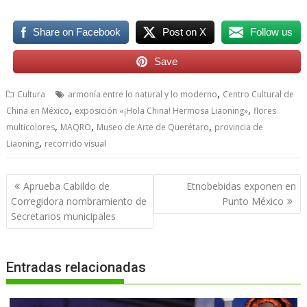
Share on Facebook
Post on X
Follow us
Save
,
Cultura
armonía entre lo natural y lo moderno
Centro Cultural de
,
,
China en México
exposición «¡Hola China! Hermosa Liaoning»
flores
,
,
,
multicolores
MAQRO
Museo de Arte de Querétaro
provincia de
,
Liaoning
recorrido visual
Navegación
Aprueba Cabildo de
Etnobebidas exponen en
de
Corregidora nombramiento de
Punto México
entradas
Secretarios municipales
Entradas relacionadas