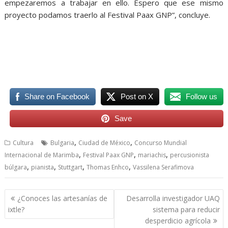
empezaremos a trabajar en ello. Espero que ese mismo
proyecto podamos traerlo al Festival Paax GNP”, concluye.
Vassilena, Vassilena, Vassilena, Vassilena, Vassilena, Vassilena,
Vassilena
Share on Facebook
Post on X
Follow us
Save
,
,
Cultura
Bulgaria
Ciudad de México
Concurso Mundial
,
,
,
Internacional de Marimba
Festival Paax GNP
mariachis
percusionista
,
,
,
,
búlgara
pianista
Stuttgart
Thomas Enhco
Vassilena Serafimova
Navegación
¿Conoces las artesanías de
Desarrolla investigador UAQ
de
ixtle?
sistema para reducir
entradas
desperdicio agrícola