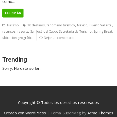
como…
LEER MÁS
,
,
,
,
Turismo
10 destinos
fenómeno turístico
México
Puerto Vallarta.
,
,
,
,
,
recursos
resorts
San José del Cabo
Secretaría de Turismo
Spring Break
ubicación geográfica
Dejar un comentario
Trending
Sorry. No data so far.
Copyright © Todos los derechos reservados
Creado con WordPress
|
Tema: SuperMag by
Acme Themes