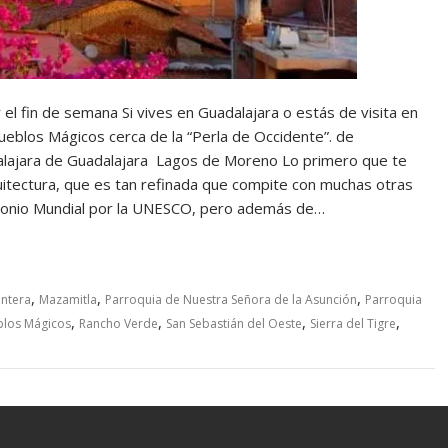
el fin de semana Si vives en Guadalajara o estás de visita en
ueblos Mágicos cerca de la “Perla de Occidente”. de
alajara de Guadalajara Lagos de Moreno Lo primero que te
uitectura, que es tan refinada que compite con muchas otras
rimonio Mundial por la UNESCO, pero además de…
,
,
,
ntera
Mazamitla
Parroquia de Nuestra Señora de la Asunción
Parroquia
,
,
,
,
blos Mágicos
Rancho Verde
San Sebastián del Oeste
Sierra del Tigre