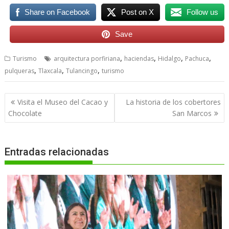
Share on Facebook
Post on X
Follow us
Save
,
,
,
,
Turismo
arquitectura porfiriana
haciendas
Hidalgo
Pachuca
,
,
,
pulqueras
Tlaxcala
Tulancingo
turismo
Navegación
Visita el Museo del Cacao y
La historia de los cobertores
de
Chocolate
San Marcos
entradas
Entradas relacionadas