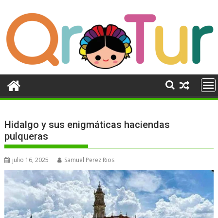
Ir
al
contenido
Hidalgo y sus enigmáticas haciendas
pulqueras
julio 16, 2025
Samuel Perez Rios