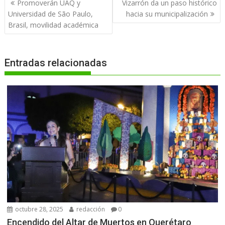
Navegación
Promoverán UAQ y
Vizarrón da un paso histórico
de
Universidad de São Paulo,
hacia su municipalización
entradas
Brasil, movilidad académica
Entradas relacionadas
octubre 28, 2025
redacción
0
Encendido del Altar de Muertos en Querétaro