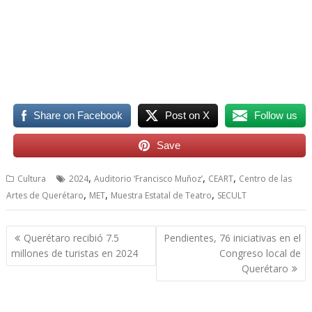
de Teatro 2024, de Teatro 2024, de Teatro 2024, de Teatro
2024, de Teatro 2024
Share on Facebook
Post on X
Follow us
Save
,
,
,
Cultura
2024
Auditorio ‘Francisco Muñoz’
CEART
Centro de las
,
,
,
Artes de Querétaro
MET
Muestra Estatal de Teatro
SECULT
Navegación
Querétaro recibió 7.5
Pendientes, 76 iniciativas en el
de
millones de turistas en 2024
Congreso local de
entradas
Querétaro