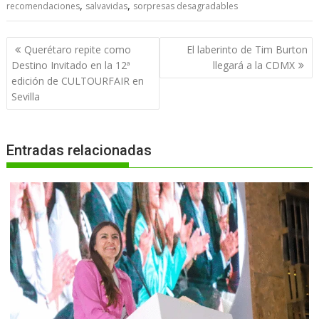
,
,
recomendaciones
salvavidas
sorpresas desagradables
Navegación
Querétaro repite como
El laberinto de Tim Burton
de
Destino Invitado en la 12ª
llegará a la CDMX
entradas
edición de CULTOURFAIR en
Sevilla
Entradas relacionadas