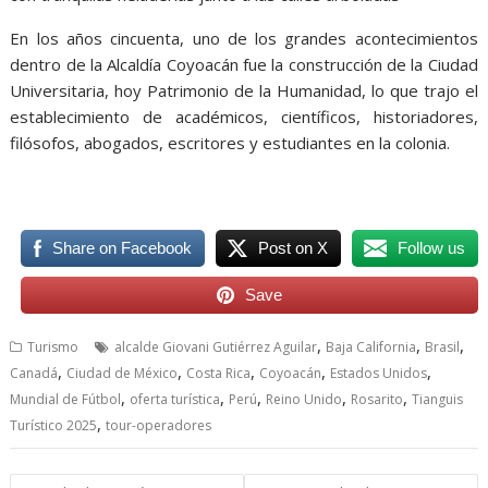
En los años cincuenta, uno de los grandes acontecimientos
dentro de la Alcaldía Coyoacán fue la construcción de la Ciudad
Universitaria, hoy Patrimonio de la Humanidad, lo que trajo el
establecimiento de académicos, científicos, historiadores,
filósofos, abogados, escritores y estudiantes en la colonia.
Share on Facebook
Post on X
Follow us
Save
,
,
,
Turismo
alcalde Giovani Gutiérrez Aguilar
Baja California
Brasil
,
,
,
,
,
Canadá
Ciudad de México
Costa Rica
Coyoacán
Estados Unidos
,
,
,
,
,
Mundial de Fútbol
oferta turística
Perú
Reino Unido
Rosarito
Tianguis
,
Turístico 2025
tour-operadores
Navegación