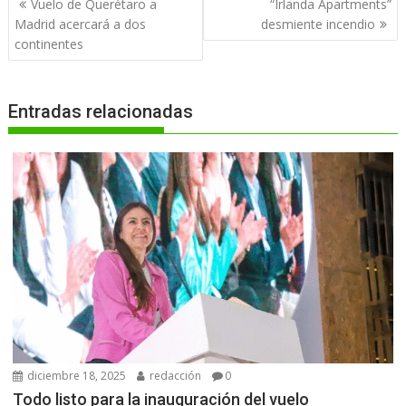
Vuelo de Querétaro a
“Irlanda Apartments”
de
Madrid acercará a dos
desmiente incendio
entradas
continentes
Entradas relacionadas
diciembre 18, 2025
redacción
0
Todo listo para la inauguración del vuelo