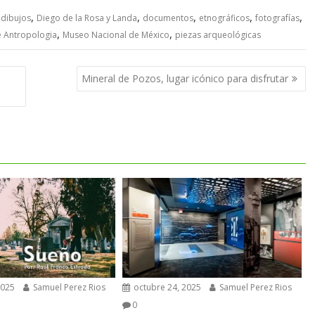
,
,
,
,
,
,
dibujos
Diego de la Rosa y Landa
documentos
etnográficos
fotografías
,
,
 Antropologia
Museo Nacional de México
piezas arqueológicas
Mineral de Pozos, lugar icónico para disfrutar
2025
Samuel Perez Rios
octubre 24, 2025
Samuel Perez Rios
0