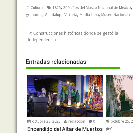
,
Cultura
1825
200 años del Museo Nacional de México
,
,
,
grabados
Guadalupe Victoria
Media Luna
Museo Nacional de
Navegación
Construcciones históricas donde se gestó la
de
Independencia
entradas
Entradas relacionadas
octubre 28, 2025
redacción
0
octubre 25, 
Encendido del Altar de Muertos
0