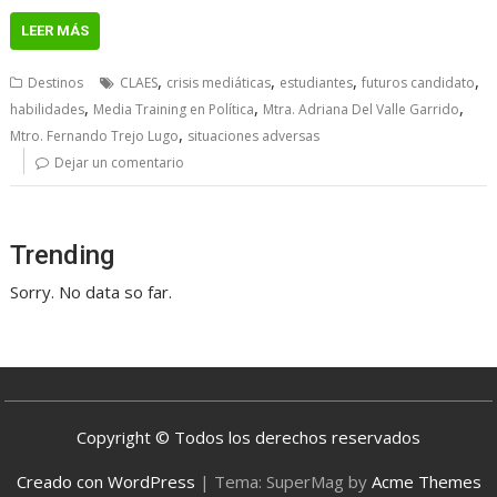
LEER MÁS
,
,
,
,
Destinos
CLAES
crisis mediáticas
estudiantes
futuros candidato
,
,
,
habilidades
Media Training en Política
Mtra. Adriana Del Valle Garrido
,
Mtro. Fernando Trejo Lugo
situaciones adversas
Dejar un comentario
Trending
Sorry. No data so far.
Copyright © Todos los derechos reservados
Creado con WordPress
|
Tema: SuperMag by
Acme Themes